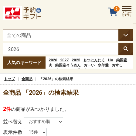
0
メニュー
カテゴリ
2026
2027
2025
もつにんにく
Ho
純国産
人気のキーワード
肉
純国産そうめん
おーい
水羊羹
おすし
お弁当
おーいお茶
水ようかん
ファイヤーバーグ
もつニンニク
トップ
全商品
「2026」の検索結果
Hoạt động đầu tiên của quá trình tiêu hóa xảy
ra ở đâu?popular=1
全商品 「2026」の検索結果
ポップコーン
にんにく
そうめん
2
件
の商品がみつかりました。
並べ替え
表示件数