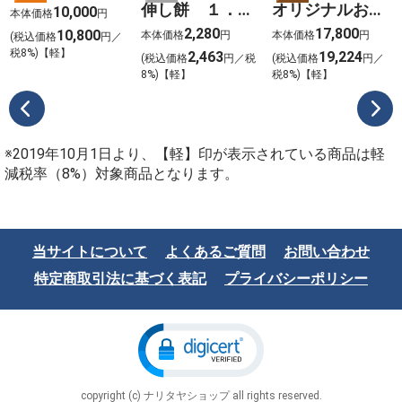
伸し餅 １．８
オリジナルおせ
10,000
本体価格
円
ｋｇ
ち 2026
2,280
17,800
10,800
本体価格
円
本体価格
円
(税込価格
円／
税8%)【軽】
2,463
19,224
(税込価格
円／税
(税込価格
円／
8%)【軽】
税8%)【軽】
※2019年10月1日より、【軽】印が表示されている商品は軽
減税率（8%）対象商品となります。
当サイトについて
よくあるご質問
お問い合わせ
特定商取引法に基づく表記
プライバシーポリシー
copyright (c) ナリタヤショップ all rights reserved.