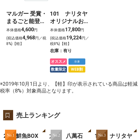
マルガー 受賞・
101 ナリタヤ
まるごと能登ジ
オリジナルおせ
ェラート2026(8
ち 2026
4,600
17,800
本体価格
円
本体価格
円
個)
4,968
19,224
(税込価格
円／税
(税込価格
円／
8%)【軽】
税8%)【軽】
在庫：
有り
オススメ
冷凍
数量限定
WEB割
※2019年10月1日より、【軽】印が表示されている商品は軽減
税率（8%）対象商品となります。
売上ランキング
2025鮮魚BOX
大新 八萬石
101 ナリタヤ
No.1
No.2
No.3