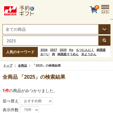
0
メニュー
カテゴリ
2026
2027
2025
Ho
もつにんにく
純国産
人気のキーワード
おーい
肉
純国産そうめん
水ようかん
ポップコーン
おーいお茶
ファイヤーバーグ
もつニンニク
トップ
全商品
「2025」の検索結果
Hoạt động đầu tiên của quá trình tiêu hóa xảy
ra ở đâu?popular=1
全商品 「2025」の検索結果
水羊羹
おすし
お弁当
にんにく
ワイン
1
件
の商品がみつかりました。
並べ替え
表示件数