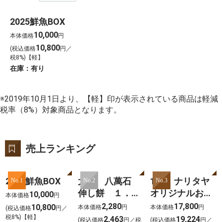
2025鮮魚BOX
10,000
本体価格
円
10,800
(税込価格
円／
税8%)【軽】
在庫：
有り
※2019年10月1日より、【軽】印が表示されている商品は軽減
税率（8%）対象商品となります。
売上ランキング
2025鮮魚BOX
大新 八萬石
101 ナリタヤ
No.1
No.2
No.3
伸し餅 １．８
オリジナルおせ
10,000
本体価格
円
ｋｇ
ち 2026
2,280
17,800
10,800
本体価格
円
本体価格
円
(税込価格
円／
税8%)【軽】
2,463
19,224
(税込価格
円／税
(税込価格
円／