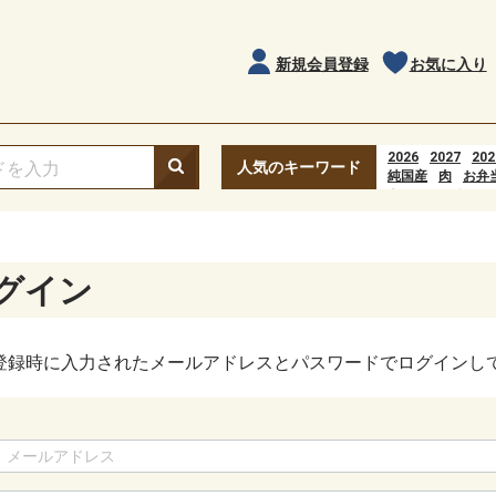
新規会員登録
お気に入り
2026
2027
202
人気のキーワード
純国産
肉
お弁
もつニンニク
Hoạt động đầu ti
popular=1
ポップコーン
水
グイン
登録時に入力されたメールアドレスとパスワードでログインし