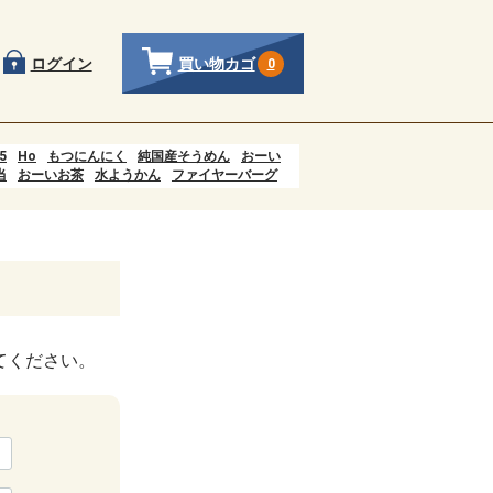
買い物カゴ
ログイン
0
5
Ho
もつにんにく
純国産そうめん
おーい
当
おーいお茶
水ようかん
ファイヤーバーグ
ên của quá trình tiêu hóa xảy ra ở đâu?
羊羹
おすし
にんにく
そうめん
てください。