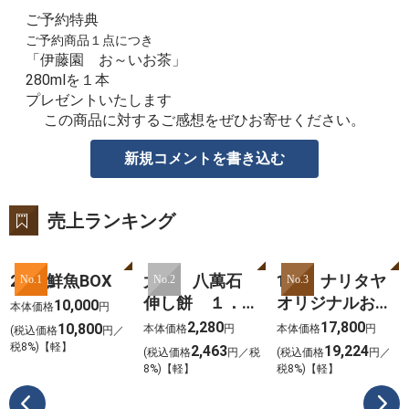
ご予約特典
ご予約商品１点につき
「伊藤園 お～いお茶」
280mlを１本
プレゼントいたします
この商品に対するご感想をぜひお寄せください。
新規コメントを書き込む
売上ランキング
2025鮮魚BOX
大新 八萬石
101 ナリタヤ
No.1
No.2
No.3
伸し餅 １．８
オリジナルおせ
10,000
本体価格
円
ｋｇ
ち 2026
2,280
17,800
10,800
本体価格
円
本体価格
円
(税込価格
円／
税8%)【軽】
2,463
19,224
(税込価格
円／税
(税込価格
円／
8%)【軽】
税8%)【軽】