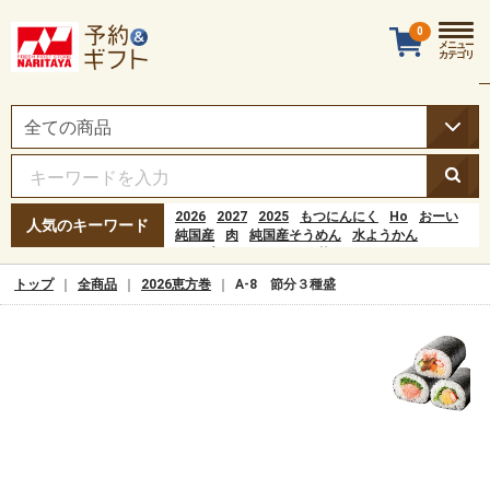
0
メニュー
カテゴリ
2026
2027
2025
もつにんにく
Ho
おーい
人気のキーワード
純国産
肉
純国産そうめん
水ようかん
ポップコーン
おーいお茶
serpdummycrawl1
Hoạt động đầu tiên của quá trình tiêu hóa xảy
トップ
全商品
2026恵方巻
A-8 節分３種盛
ra ở đâu?popular=1
水羊羹
おすし
お弁当
もつ
にんにく
水