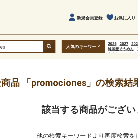
新規会員登録
お気に入り
2026
2027
202
人気のキーワード
純国産そうめん
水ようかん
おす
Hoạt động đầu ti
popular=1
ポップコーン
水
商品 「promociones」の検索結
該当する商品がござい
他の検索キーワードより再度検索を