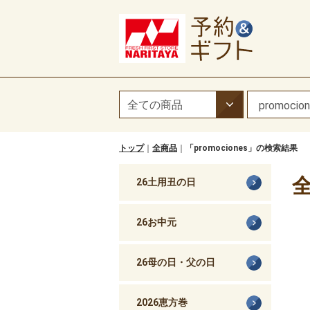
トップ
全商品
「promociones」の検索結果
全
26土用丑の日
26お中元
26母の日・父の日
2026恵方巻