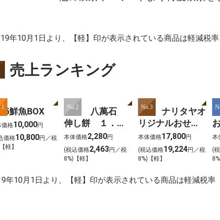
2019年10月1日より、【軽】印が表示されている商品は軽減税
売上ランキング
.1
No.2
No.3
N
025鮮魚BOX
大新 八萬石
101 ナリタヤオ
1
伸し餅 １．８
リジナルおせ
10,000
体価格
円
ｋｇ
ち 2026
2,280
17,800
10,800
本体価格
円
本体価格
円
本
込価格
円／税
)【軽】
2,463
19,224
(税込価格
円／税
(税込価格
円／税
(
8%)【軽】
8%)【軽】
8
019年10月1日より、【軽】印が表示されている商品は軽減税率