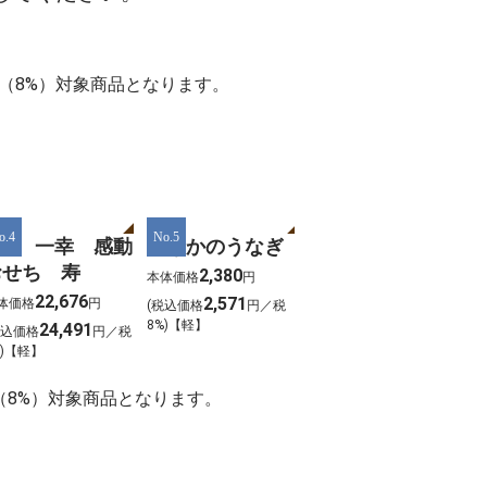
率（8%）対象商品となります。
o.4
No.5
02 一幸 感動
たなかのうなぎ
おせち 寿
2,380
本体価格
円
22,676
2,571
体価格
円
(税込価格
円／税
8%)【軽】
24,491
税込価格
円／税
%)【軽】
（8%）対象商品となります。