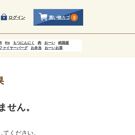
買い物カゴ
ログイン
0
5
Ho
もつにんにく
肉
おーい
純国産
ファイヤーバーグ
お弁当
おーいお茶
し
もつニンニク
ên của quá trình tiêu hóa xảy ra ở đâu?
羊羹
にんにく
そうめん
果
ません。
してください。