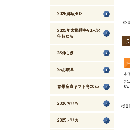
2025鮮魚BOX
※
2025年末飛騨牛VS米沢
牛おせち
25伸し餅
No
2
25お歳暮
本
(税
青果産直ギフト冬2025
8%
2026おせち
※2
2025デリカ