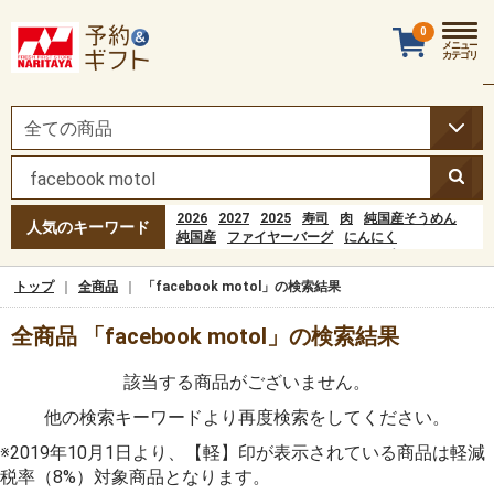
0
メニュー
カテゴリ
2026
2027
2025
寿司
肉
純国産そうめん
人気のキーワード
純国産
ファイヤーバーグ
にんにく
もつニンニク
もつにんにく
Ho
水ようかん
※
ワイン
オードブル
おすし
水羊羹
お弁当
トップ
全商品
「facebook motol」の検索結果
チーズ
全商品 「facebook motol」の検索結果
該当する商品がございません。
他の検索キーワードより再度検索をしてください。
※2019年10月1日より、【軽】印が表示されている商品は軽減
税率（8%）対象商品となります。