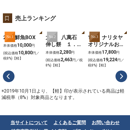
売上ランキング
2025鮮魚BOX
大新 八萬石
101 ナリタヤ
No.1
No.2
No.3
伸し餅 １．８
オリジナルおせ
10,000
本体価格
円
ｋｇ
ち 2026
2,280
17,800
10,800
本体価格
円
本体価格
円
(税込価格
円／
税8%)【軽】
2,463
19,224
(税込価格
円／税
(税込価格
円／
8%)【軽】
税8%)【軽】
※2019年10月1日より、【軽】印が表示されている商品は軽
減税率（8%）対象商品となります。
当サイトについて
よくあるご質問
お問い合わせ